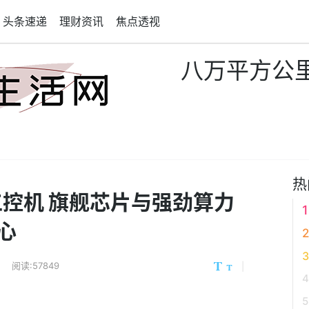
头条速递
理财资讯
焦点透视
八万平方公
热
U工控机 旗舰芯片与强劲算力
心
阅读:57849