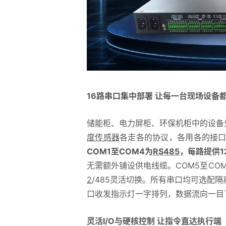
16路串口集中部署 让每一台现场设备
储能柜、电力屏柜、环保机柜中的设备
度传感器
各走各的协议，各用各的接口。E
COM1至COM4为
RS485
，每路提供1
无需额外铺设供电线缆。COM5至COM
2
/485灵活切换。所有串口均可选配
口收发指示灯一字排列，数据流向一目
灵活I/O与硬核控制 让指令直达执行端