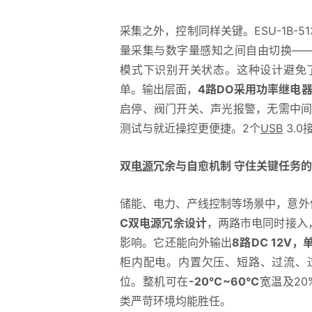
采集之外，控制同样关键。ESU-1B-51
量采集与数字量感知之间自由切换——AI
模式下识别开关状态。这种设计避免
单。输出层面，
4路DO采用功率继电
启停、阀门开关、声光报警，无需中间继
测试与就近操控更便捷。2个
USB
3.
双
电源
冗余与自愈机制 守住关键任务
储能、电力、产线控制等场景中，意外停机
C双电源冗余设计
，两路市电同时接入
影响。它还能向外输出
8路DC 12V，
柜内配电。内置欠压、短路、过流、
位。整机可在
-20℃~60℃
宽温及2
类严苛环境均能胜任。