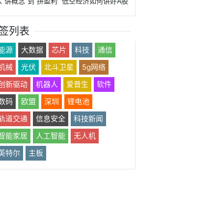
从“讲概念”到“拼盈利” 低空经济如何讲好A股叙事？
签列表
能源
大数据
芯片
科技
通信
机械
光伏
北斗卫星
5g网络
创新驱动
机器人
爱普生
软件
数码
欧盟
深圳
锂电池
轨道交通
信息安全
科技新闻
智能家居
人工智能
无人机
英特尔
主板