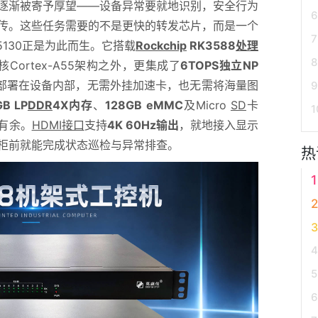
逐渐被寄予厚望——设备异常要就地识别，安全行为
传。这些任务需要的不是更快的转发芯片，而是一个
-5130正是为此而生。它搭载
Rockchip
RK3588
处理
四核Cortex-A55架构之外，更集成了
6TOPS独立NP
部署在设备内部，无需外挂加速卡，也无需将海量图
GB LP
DDR
4X内存
、
128GB eMMC
及Micro
SD
卡
有余。
HDMI
接口
支持
4K 60Hz输出
，就地接入显示
柜前就能完成状态巡检与异常排查。
热