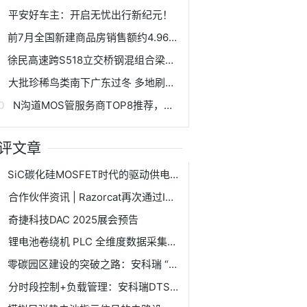
平安好车主：开启无忧出行新纪元！
前7月全国新建商品房销售额约4.96万亿元，待售面积较6月末减少
徐民高速跨S518立交桥钢混组合梁架设全面启动
大批珍稀鸟类南下广东过冬 多地刷新观测纪录,大批珍稀鸟类南下广东过冬 多地刷新观测纪录
N沟道MOS管服务商TOP8推荐，助力功率半导体产业链稳定升级
评文章
SiC碳化硅MOSFET时代的驱动供电解决方案：基本BTP1521P电源芯片
合作伙伴资讯 | Razorcat再次通过ISO 9001质量管理体系认证，龙智持续为您保障高质量测试工具与服务
奇捷科技DAC 2025展会预告
锂电池卷绕机 PLC 全维度数据采集与物联网协同优化解决方案
零碳园区建设的突破之路：安科瑞 “云边端” 一体化解决方案
分时段控制+负载管理：安科瑞DTSY1352预付费电表的智能化用电解决方案