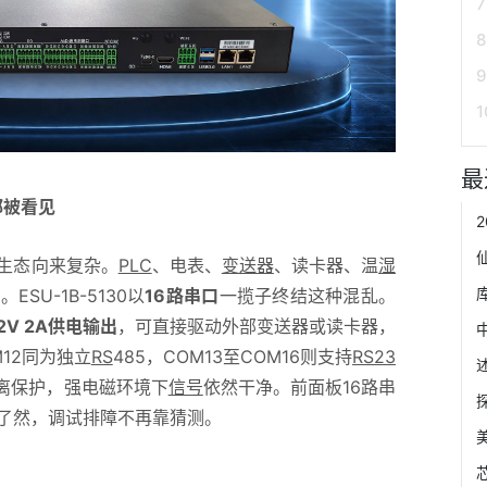
最
都被看见
生态向来复杂。
PLC
、电表、
变送器
、读卡器、温
湿
SU-1B-5130以
16路串口
一揽子终结这种混乱。
2V 2A供电输出
，可直接驱动外部变送器或读卡器，
12同为独立
RS
485，COM13至COM16则支持
RS23
隔离保护，强电磁环境下
信号
依然干净。前面板16路串
了然，调试排障不再靠猜测。