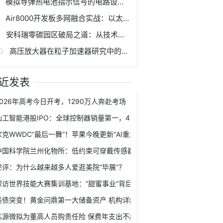
模拟导弹热电池指示信号的电路设计与实现
Air8000开发板多网融合实战：以太网供网技术深度探索！
安科瑞零碳园区破局之道：从技术攻坚到产业生态的全维突破
高压放大器在粒子加速器研究中的应用
近发表
2026年高考今日开考，1290万人奔赴考场
仙工智能港股IPO：全球控制器销量第一，47%毛利率为何三年亏掉1.37亿
库克WWDC“最后一舞”！苹果今晚更新“AI重大进展” 除了Siri还有哪些看点
中国科学院兰州化物所：低约束可穿戴传感器贴片研究获新进展
述评：为什么越来越多人爱逛美院“毕展”？
探访世界技能大赛集训基地：“甜蜜事业”背后的硬核技艺
美债突变！黄金问鼎第一大储备资产 机构详解
芯源微拟为董高人员购责任险 保费年支出不超20万