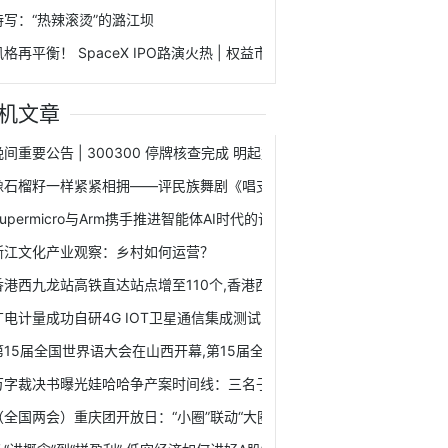
特写：“热辣滚烫”的潞江坝
风格再平衡！ SpaceX IPO路演火热 | 权益市场日报
机文章
晚间重要公告 | 300300 停牌核查完成 明起复牌！
像石榴籽一样紧紧相拥——评民族舞剧《唱支山歌给党听》
Supermicro与Arm携手推进智能体AI时代的计算创新
浙江文化产业观察：乡村如何运营？
香港西九龙站高铁直达站点增至110个,香港西九龙站高铁直达站点增至110
广电计量成功自研4G IOT卫星通信集成测试系统
第15届全国世界语大会在山西开幕,第15届全国世界语大会在山西开幕
万字裁决书曝光娃哈哈争产案时间线：三名子女未列为遗嘱受益人 宗庆后
（全国两会）重庆团开放日：“小圈”联动“大圈” 让群众幸福触手可及