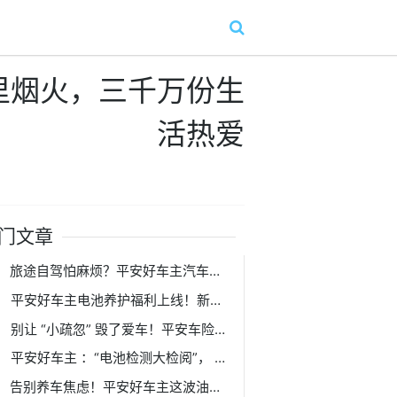
里烟火，三千万份生
活热爱
门文章
旅途自驾怕麻烦？平安好车主汽车托运，让您从 “省心” 开始！
平安好车主电池养护福利上线！新能源车主的夏日安心之选!
别让 “小疏忽” 毁了爱车！平安车险喊你查油液、享福利，养车原来这么简单！
平安好车主 ：“电池检测大检阅”， 给爱车 “心脏” 做 1 元体检！
告别养车焦虑！平安好车主这波油液养护福利，车主必看！