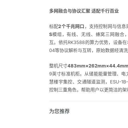
多网融合与协议汇聚 适配千行百业
标配
2个千兆网口
，支持控制网与信息
S
模组，有线、无线、蜂窝三网融合，
互。依托RK3588的算力优势，设备在本地即
04等协议解析与互转，原始数据经清
整机尺寸
483mm×262mm×44.4m
9英寸标准机柜。从储能能量管理、电
慧楼宇集控、交通隧道监测，ESU-1
控制三重角色，帮助用户以更简洁的架
为您推荐