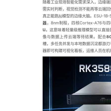
随着工业现场智能化需求深入，边缘端
需实时判断，视觉检测不能再等云端回
真正能跑
AI
模型的边缘大脑。ESU-1B
器
，8nm制程，四核Cortex-A76与
U
。这意味着轻量级推理模型可以直接
像与数据上传云端等待结果。配合
8
槽，多任务并发与本地数据沉淀都游刃
器即可构建可视化看板，运维人员在机