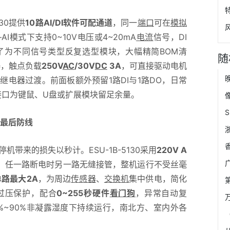
30提供
10路AI/DI软件可配通道
，同一
端口
可在
模拟
模式下支持0~10V电压或4~20mA
电流
信号，DI
了为不同信号类型反复选型模块，大幅精简BOM清
随
器
，触点负载
250V
AC
/30V
DC
3A
，可直接驱动电机
电器过渡。前面板额外预留1路DI与1路DO，日常
0接口为键鼠、U盘或扩展模块留足余量。
的最后防线
带来的损失以秒计。ESU-1B-5130采用
220V A
，任一路断电时另一路无缝接管，整机运行不受丝毫
单路最大2A
，为周边
传感器
、
交换机
集中供电，简化
过压保护，配合
0~255秒硬件
看门狗
，异常自动复
0%~90%非凝露湿度下持续运行，南北方、室内外各