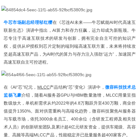
牛芯市场副总经理邬红缨
在《芯连AI未来——牛芯赋能AI时代高速互
联新生态》演讲中指出，AI算力和存力狂飙，运力却成为新瓶颈。牛
芯专注于高速互联技术的研发与创新，拥有完全自主可控的知识产
权，提供从IP授权到芯片定制的端到端高速互联方案，未来将持续攻
坚超高速互联产品，为AI时代的算力与存力注入强劲“运力”，加速国产
高速互联自主可控进程。
在《AI“芯”纪元，
MLCC
产品结构“芯”变化》演讲中，
微容科技技术总
监杨飞豪
介绍，随着AI服务器GPU与HBM数量激增，MLCC用量呈指
数级放大，单机柜需求从约2022年的4.8万颗跃升至430万颗，商业价
值提升1350%。面对供需重构与高端化趋势，微容科技聚焦AI服务器
与车载市场，依托3000余名员工、400余位（含研发工程师及相关技
术人员）的创新研发团队及累计超4亿元研发资金，提供车规级、高容
量、高频等高端MLCC产品，性能稳定并已批量服务超400家客户。