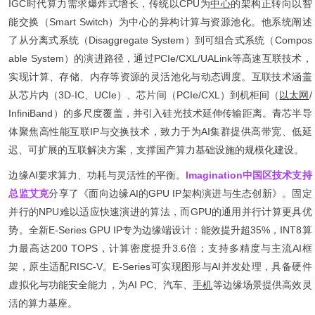
IGC时代算力需求爆炸式增长，传统以CPU为
中心
的架构正转向以智
能交换（Smart Switch）为中心的异构计算与资源池化。他系统阐述
了从分离式系统（Disaggregate System）到可组合式系统（Compos
able System）的演进路径，通过PCIe/CXL/UALink等高速互联技术，
实现计算、存储、内存等资源的灵活池化与动态调度。互联技术涵盖
从芯片内（3D-IC、UCIe）、芯片间（PCIe/CXL）到机柜间（
以太网
/
InfiniBand）的多尺度覆盖，并引入硅光技术延伸传输距离。青芯半导
体聚焦高性能互联IP与交换技术，致力于为AI集群提供高带宽、低延
迟、可扩展的互联解决方案，支撑国产算力基础设施的规模化建设。
边缘AI要求算力、功耗与灵活性的平衡。
Imagination中国区技术支持
总监艾克
分享了《面向边缘AI的GPU IP架构演进与生态创新》。固定
并行的NPU难以适应快速演进的算法，而GPU的通用并行计算更具优
势。全新E-Series GPU IP专为边缘端设计：能效提升超35%，INT8算
力最高达200 TOPS，计算密度提升3.6倍；支持多精度与主流AI框
架，原生适配RISC-V。E-Series可实现图形与AI并发处理，具备硬件
虚拟化与功能安全能力，为AI PC、汽车、
手机
等边缘场景提供高效灵
活的算力基座。