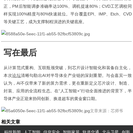
正，PM后智能调参准确率达100%、调机提速80%；CVD工艺调校同
样实现100%精度与80%快速就位。平台覆盖EPI、IMP、Etch、CVD
等关键工艺，成为支撑制程演进的关键底座。
写在最后
从计算范式重构、互联瓶颈突破，到芯片设计智能化和装备自主化，
本次
论坛
清晰勾勒出AI对半导体全产业链的深刻重塑。与会嘉宾一致
认为，AI不仅带来了新的算力需求，更在重新定义芯片设计、制造、
封装、应用的全流程生态。在“人工智能+”行动全面推进的背景下，半
导体产业正迎来协同创新、换道超车的黄金窗口期。
文章来源：芯师爷
相关文章
科技新闻
人工智能
信息安全
智能家居
轨道交通
北斗卫星
创新