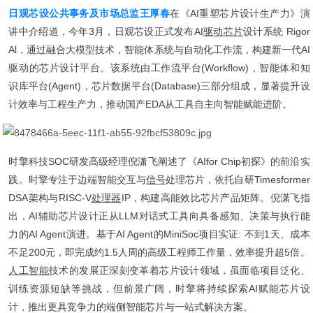
日观芯设公共事务及市场总监王厚春
在《AI重塑芯片设计生产力》演
讲中介绍道，今年3月，日观芯设正式发布AI
驱动芯片
设计系统 Rigor
Al，通过融合大模型技术，智能体系统与自动化工作流，构建新一代AI
驱动的芯片设计平台。该系统由工作流平台(Workflow)，智能体和知
识库平台(Agent)，芯片数据平台(Database)三部分组成，显著提升设
计效率与工程生产力，推动国产EDA从工具自主向智能赋能进阶。
时擎科技SOC研发高级经理倪潇飞阐述了《AIfor Chip初探》的前沿实
践。时擎专注于边端智能交互与
信号
处理芯片，依托自研Timesformer
DSA架构与RISC-V
处理器
IP，构建高能效比芯片产品矩阵。倪潇飞指
出，AI辅助芯片设计正从LLM对话式工具向具备感知、决策与执行能
力的AI Agent演进。基于AI Agent的MiniSoc项目实证: 不到1天、成本
不足200元，即完成约1.5人周的高级工程师工作量，效率提升超5倍。
人工智能
技术的发展正深刻变革着芯片设计领域，虽面临项目泛化、
训练资源短缺等挑战，但前景广阔，时擎将持续探索AI赋能芯片设
计，推出更具竞争力的端侧智能芯片与一站式解决方案。