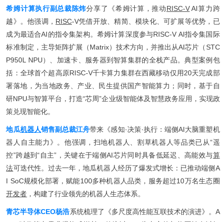
希姆计算执行副总裁陈炜
分享了《希姆计算，推动
RISC-V
AI算力跨
越》。他强调，
RISC
-V凭借开放、精简、模块化、可扩展等优势，已
成为最适合AI的指令集架构。希姆计算深度参与RISC-V AI指令集国际
标准制定，主导矩阵扩展（Matrix）技术方向，并推出从AI芯片（STC
P950L NPU）、加速卡、服务器到智算集群的全栈产品。典型案例包
括：全球首个超高原RISC-V千卡算力集群在西藏移动仅用20天完成部
署落地，为当地政务、产业、民生提供国产智能算力；同时，基于自
研NPU与智算平台，打造“芯周”企业级智能体及智慧政务应用，实现政
策兑现智能化。
地瓜
机器人
销售副总裁江舟
带来《感知·决策·执行：端侧AI大脑重塑机
器人自主能力》。他强调，扫地机器人、割草机器人等品类已从“遥
控”跨越到“自主”，关键在于端侧AI芯片同时具备低延迟、高能效与
算
法
可迭代性。过去一年，地瓜机器人经历了爆发式增长：已推动端侧A
I SoC规模化部署，赋能100多种机器人品类，服务超过10万名生态圈
开发者
，构建了行业领先的机器人生态体系。
青芯半导体CEO杨浩
系统梳理了《多尺度高性能互联技术的演进》。A