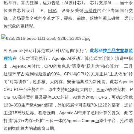
热举行。算力狂飙，运力告急；AI设计芯片，芯片支撑AI……当十余
位来自芯片设计、IP、
EDA
、设备及关键
元器件
的企业专家同台交
锋，这场覆盖全栈的变革之下，硬核、前瞻、落地的观点碰撞，远比
你想象的更精彩。
AI Agent正推动计算范式从“对话”迈向“执行”。
此芯科技
产品方案
总监
程浩
在《从对话到执行：Agen
ti
c AI驱动计算范式大迁徙》演讲中指
出，Agentic AI时代，CPU的角色从“调度者”跃升为“核心算力”，工具
处理环节占端到端延迟的90%。CPU与
GPU
的关系正从“主从依附”转
向“对等协作”，超多核、大内存、安全隔离成为新刚需。此芯Agentic
CPU P1平台应势而生：原生支持6
4G
B超大内存、
Arm
v9多核架构、P
CIe 4.0高带宽扩展及硬件ECC纠错，AI算力达45 TOPS，可稳定承载
13B–35B生产级Agent部署，外加拓展卡可实现7B-122B的部署，远超
主流7B离线边界。程浩强调，Agentic AI带来了通用计算的复兴，此芯
打造“算力+内存+外扩”三位一体的Agentic Compu
te
原生平台，抢占端
边侧智能算力的战略窗口期。