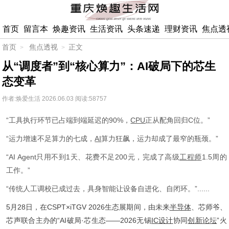
首页
留言本
焕趣资讯
生活资讯
头条速递
理财资讯
焦点透
首页
焦点透视
正文
从“调度者”到“核心算力”：AI破局下的芯生
态变革
作者:焕爱生活
2026.06.03
阅读:58757
“工具执行环节已占端到端延迟的90%，
CPU
正从配角回归C位。”
“运力增速不足算力的七成，
AI
算力狂飙，运力却成了最窄的瓶颈。”
“AI Agent只用不到1天、花费不足200元，完成了高级
工程师
1.5周的
工作。”
“传统人工调校已成过去，具身智能让设备自进化、自闭环。”......
5月28日，在CSPT×iTGV 2026生态展期间，由未来
半导体
、芯师爷、
芯声联合主办的“AI破局·芯生态——2026无锡
IC设计
协同
创新论坛
”火