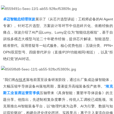
卓迈智能总经理张波
展示了《从芯片选型讲起：工程师必备的AI Agent
专家》。针对芯片选型、方案设计等环节中信息碎片化、依赖经验的
痛点，张波介绍了AI产品Lumy。Lumy定位为“智能信息枢纽”，基于自
训练多模态大模型与近二十年硬件经验，提供芯片解读、智能选型、
精准替代、应用答疑等一站式服务。核心优势包括：五级分类、PPN+
OPN双层型号、四级替代评分（直接/P2P/功能相同/相近），以及“拒
绝幻觉”的AI对话。
“我们将
AI技术
落地前置至设备研发阶段，通过出厂集成边缘智能体，
大幅压缩半导体设备AI落地周期，显著提升高端装备投产效率。”
埃克
斯工业首席运营官李倓
压轴带来《具身智能：重塑半导体设备》的主
题分享。他指出，先进制程复杂度攀升，传统人工调校已成瓶颈。埃
克斯推出AI智能装备平台，以“物理约束为边界、AI为引擎、数据与知
识双轮驱动”，构建自进化优化闭环。实践显示：离子注入束流自动修