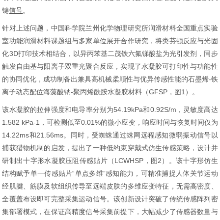
键
信号
。
针对上述问题，中国科学院兰州化学物理研究所润滑材料全国重点实验
室功能润滑材料课题组与多家单位展开合作研究，将类芬顿反应与光固
化3D打印技术相结合，以异丙苯基二茂铁六氟锑酸盐为光引发剂，同步
触发自由基与阳离子双重光聚合反应，实现了水凝胶可打印性与功能性
的协同优化，成功制备出兼具高机械柔顺性与优异传感性能的石墨烯-铁
离子动态配位海藻酸钠-聚丙烯酰胺水凝胶材料（GFSP，图1）。
该水凝胶的拉伸强度和电导率分别为54.19kPa和0.92S/m，灵敏度高达
1.582 kPa-1，可检测低至0.01%的微小应变，响应时间与恢复时间仅为
14.22ms和21.56ms。同时，受蜘蛛通过蛛网远程感知微弱振动信号以
捕获猎物机制的启发，提出了一种低约束穿戴式仿生传感策略，设计并
研制出十字形水凝胶压阻传感贴片（LCWHSP，图2）。该十字形仿生
结构赋予单一传感贴片“单点多维”感知能力，可精准捕捉人体关节运动
经肌腱、筋膜及软组织传导至远端皮肤的多维应变特征，无需高密度、
全覆盖布设即可完整采集运动信号。该创新设计突破了传统传感阵列密
集部署模式，在保证高精度信号采集前提下，大幅减少了传感器数量与