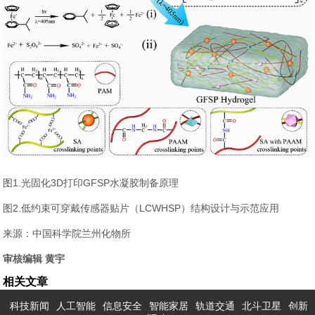
图1.光固化3D打印GFSP水凝胶制备原理
图2.低约束可穿戴传感器贴片（LCWHSP）结构设计与示范应用
来源：中国科学院兰州化物所
审核编辑 黄宇
相关文章
科技新闻
人工智能
信息安全
智能家居
轨道交通
北斗卫星
创新