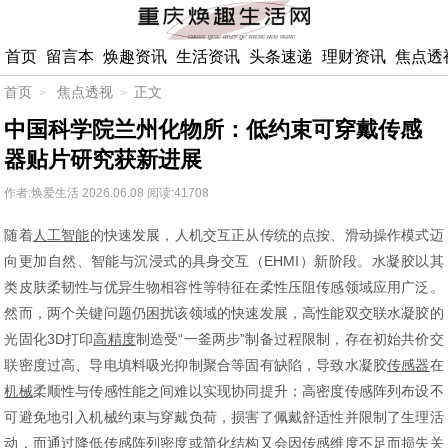
首页
留言本
焕趣资讯
生活资讯
头条速递
理财资讯
焦点透
首页
焦点透视
正文
中国科学院兰州化物所：低约束可穿戴传感
器贴片研究获新进展
作者:焕爱生活
2026.06.08
阅读:41708
随着
人工智能
的快速发展，人机交互正从传统的点按、滑动操作模式迈
向更加自然、智能与沉浸式的具身交互（EHMI）新阶段。水凝胶以其
类皮肤柔韧性与优异生物相容性等特征在柔性压阻传感领域应用广泛。
然而，两个关键问题仍困扰该领域的快速发展，高性能双交联水凝胶的
光固化3D打印
高精度
制造受“一釜两步”制备过程限制，存在初始共价交
联密度过高、导电填料吸光抑制聚合等固有缺陷，导致水凝胶
传感器
在
机械
柔顺性与传感性能之间难以实现协同提升；高密度传感阵列布设不
可避免地引入机械约束与穿戴负荷，损害了佩戴舒适性并限制了生理活
动，而通过降低传感阵列密度或简化结构又会因传感维度不足而损失关