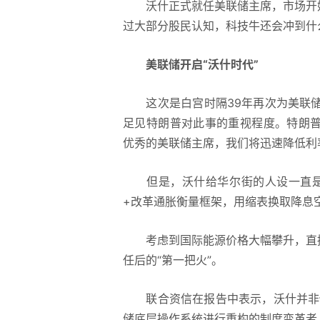
沃什正式就任美联储主席，市场开始
过大部分股民认知，科技牛还会冲到什
美联储开启“沃什时代”
这次是白宫时隔39年再次为美联储主
足见特朗普对此事的重视程度。特朗普
优秀的美联储主席，我们将迅速降低利
但是，沃什给华尔街的人设一直是
+改革通胀衡量框架，用缩表换取降息
考虑到国际能源价格大幅攀升，直接
任后的“第一把火”。
联合资信在报告中表示，沃什并非传统
储底层操作系统进行重构的制度变革者