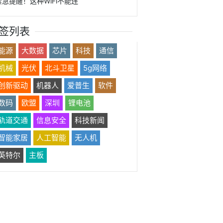
紧急提醒！这种WiFi不能连
签列表
能源
大数据
芯片
科技
通信
机械
光伏
北斗卫星
5g网络
创新驱动
机器人
爱普生
软件
数码
欧盟
深圳
锂电池
轨道交通
信息安全
科技新闻
智能家居
人工智能
无人机
英特尔
主板