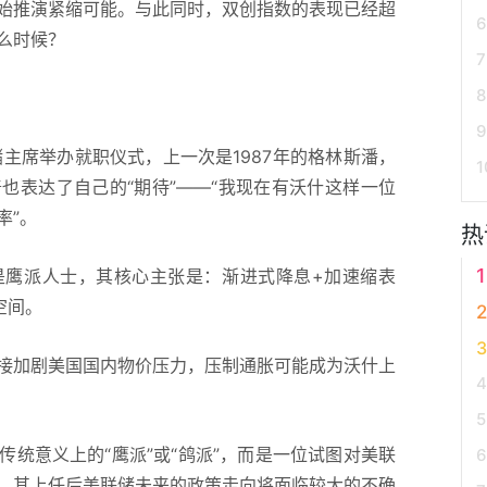
推演紧缩可能。与此同时，双创指数的表现已经超
么时候？
席举办就职仪式，上一次是1987年的格林斯潘，
也表达了自己的“期待”——“我现在有沃什这样一位
率”。
热
鹰派人士，其核心主张是：渐进式降息+加速缩表
空间。
加剧美国国内物价压力，压制通胀可能成为沃什上
意义上的“鹰派”或“鸽派”，而是一位试图对美联
，其上任后美联储未来的政策走向将面临较大的不确