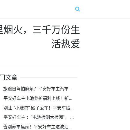
里烟火，三千万份生
活热爱
门文章
旅途自驾怕麻烦？平安好车主汽车托运，让您从 “省心” 开始！
平安好车主电池养护福利上线！新能源车主的夏日安心之选!
别让 “小疏忽” 毁了爱车！平安车险喊你查油液、享福利，养车原来这么简单！
平安好车主 ：“电池检测大检阅”， 给爱车 “心脏” 做 1 元体检！
告别养车焦虑！平安好车主这波油液养护福利，车主必看！