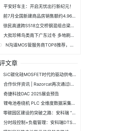
平安好车主：开启无忧出行新纪元！
前7月全国新建商品房销售额约4.96万亿元，待售面积较6月末减少
徐民高速跨S518立交桥钢混组合梁架设全面启动
大批珍稀鸟类南下广东过冬 多地刷新观测纪录,大批珍稀鸟类南下广东过冬 多地刷新观测纪录
N沟道MOS管服务商TOP8推荐，助力功率半导体产业链稳定升级
评文章
SiC碳化硅MOSFET时代的驱动供电解决方案：基本BTP1521P电源芯片
合作伙伴资讯 | Razorcat再次通过ISO 9001质量管理体系认证，龙智持续为您保障高质量测试工具与服务
奇捷科技DAC 2025展会预告
锂电池卷绕机 PLC 全维度数据采集与物联网协同优化解决方案
零碳园区建设的突破之路：安科瑞 “云边端” 一体化解决方案
分时段控制+负载管理：安科瑞DTSY1352预付费电表的智能化用电解决方案