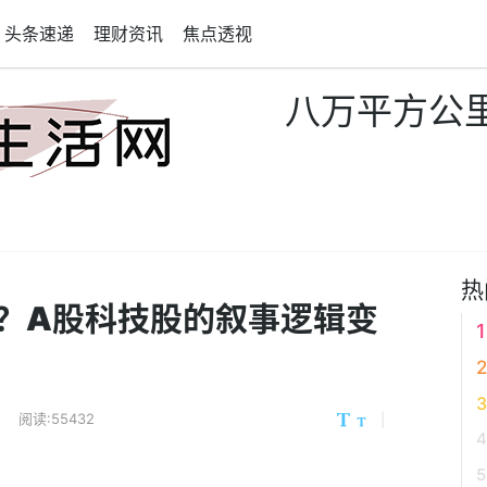
头条速递
理财资讯
焦点透视
八万平方公
热
？A股科技股的叙事逻辑变
阅读:55432