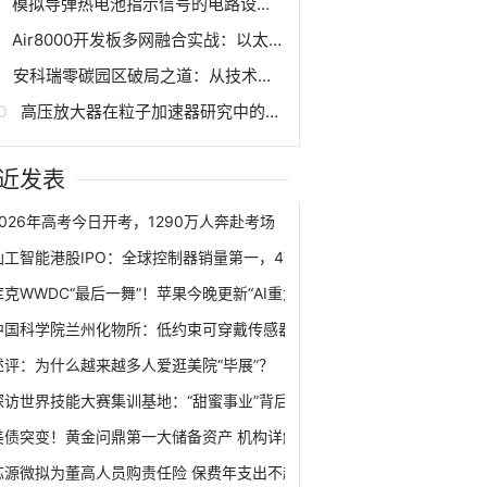
模拟导弹热电池指示信号的电路设计与实现
Air8000开发板多网融合实战：以太网供网技术深度探索！
安科瑞零碳园区破局之道：从技术攻坚到产业生态的全维突破
高压放大器在粒子加速器研究中的应用
近发表
2026年高考今日开考，1290万人奔赴考场
仙工智能港股IPO：全球控制器销量第一，47%毛利率为何三年亏掉1.37亿
库克WWDC“最后一舞”！苹果今晚更新“AI重大进展” 除了Siri还有哪些看点
中国科学院兰州化物所：低约束可穿戴传感器贴片研究获新进展
述评：为什么越来越多人爱逛美院“毕展”？
探访世界技能大赛集训基地：“甜蜜事业”背后的硬核技艺
美债突变！黄金问鼎第一大储备资产 机构详解
芯源微拟为董高人员购责任险 保费年支出不超20万