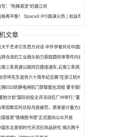
特写：“热辣滚烫”的潞江坝
风格再平衡！ SpaceX IPO路演火热 | 权益市场日报
机文章
张大千艺术引东西方对话 中外学者共论中国国画大师跨文化启示,张大千
选择合适的工业镜头助力获取圆柱体零件内表面清晰图像
云南三条高速公路同日建成通车,云南三条高速公路同日建成通车
“张宗祥先生逝世六十周年纪念展”在浙江杭州启幕,“张宗祥先生逝世六十周
无锡ESD防静电闸机门禁智能化流程 蒙冬智能
“蓬勃计划”国际创投主评活动在广州举行,“蓬勃计划”国际创投主评活动在
功率因数实时达标月底被罚，原来是计量方式+光伏惹的祸
全国首家“情绪图书馆”正式面向公众开放
中国东北青铜时代天河石饰品研究 揭示两千多年前社会多维信息