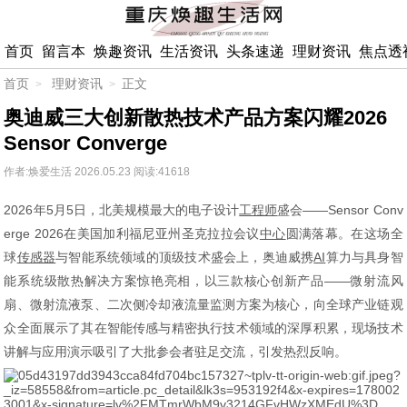
首页
留言本
焕趣资讯
生活资讯
头条速递
理财资讯
焦点透
首页
理财资讯
正文
奥迪威三大创新散热技术产品方案闪耀2026
Sensor Converge
作者:焕爱生活
2026.05.23
阅读:41618
2026年5月5日，北美规模最大的电子设计
工程师
盛会——Sensor Conv
erge 2026在美国加利福尼亚州圣克拉拉会议
中心
圆满落幕。在这场全
球
传感器
与智能系统领域的顶级技术盛会上，奥迪威携
AI
算力与具身智
能系统级散热解决方案惊艳亮相，以三款核心创新产品——微射流风
扇、微射流液泵、二次侧冷却液流量监测方案为核心，向全球产业链观
众全面展示了其在智能传感与精密执行技术领域的深厚积累，现场技术
讲解与应用演示吸引了大批参会者驻足交流，引发热烈反响。