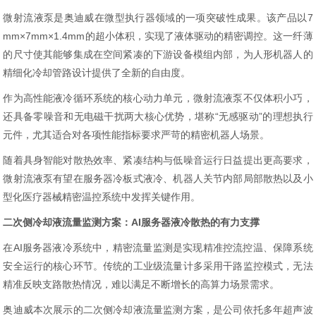
微射流液泵是奥迪威在微型执行器领域的一项突破性成果。该产品以7
mm×7mm×1.4mm的超小体积，实现了液体驱动的精密调控。这一纤薄
的尺寸使其能够集成在空间紧凑的下游设备模组内部，为人形机器人的
精细化冷却管路设计提供了全新的自由度。
作为高性能液冷循环系统的核心动力单元，微射流液泵不仅体积小巧，
还具备零噪音和无电磁干扰两大核心优势，堪称“无感驱动”的理想执行
元件，尤其适合对各项性能指标要求严苛的精密机器人场景。
随着具身智能对散热效率、紧凑结构与低噪音运行日益提出更高要求，
微射流液泵有望在服务器冷板式液冷、机器人关节内部局部散热以及小
型化医疗器械精密温控系统中发挥关键作用。
二次侧冷却液流量监测方案：AI服务器液冷散热的有力支撑
在AI服务器液冷系统中，精密流量监测是实现精准控流控温、保障系统
安全运行的核心环节。传统的工业级流量计多采用干路监控模式，无法
精准反映支路散热情况，难以满足不断增长的高算力场景需求。
奥迪威本次展示的二次侧冷却液流量监测方案，是公司依托多年超声波