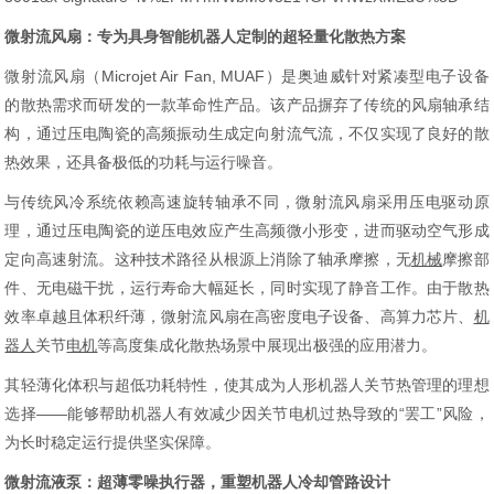
微射流风扇：专为具身智能机器人定制的超轻量化散热方案
微射流风扇（Microjet Air Fan, MUAF）是奥迪威针对紧凑型电子设备
的散热需求而研发的一款革命性产品。该产品摒弃了传统的风扇轴承结
构，通过压电陶瓷的高频振动生成定向射流气流，不仅实现了良好的散
热效果，还具备极低的功耗与运行噪音。
与传统风冷系统依赖高速旋转轴承不同，微射流风扇采用压电驱动原
理，通过压电陶瓷的逆压电效应产生高频微小形变，进而驱动空气形成
定向高速射流。这种技术路径从根源上消除了轴承摩擦，无
机械
摩擦部
件、无电磁干扰，运行寿命大幅延长，同时实现了静音工作。由于散热
效率卓越且体积纤薄，微射流风扇在高密度电子设备、高算力芯片、
机
器人
关节
电机
等高度集成化散热场景中展现出极强的应用潜力。
其轻薄化体积与超低功耗特性，使其成为人形机器人关节热管理的理想
选择——能够帮助机器人有效减少因关节电机过热导致的“罢工”风险，
为长时稳定运行提供坚实保障。
微射流液泵：超薄零噪执行器，重塑机器人冷却管路设计