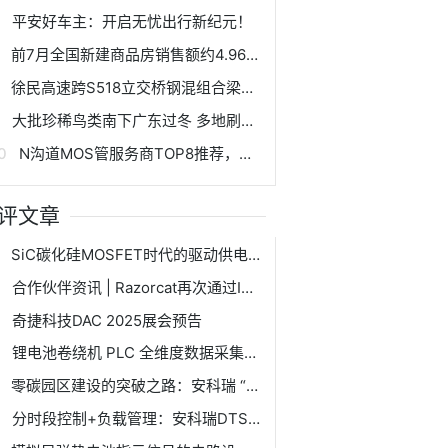
平安好车主：开启无忧出行新纪元！
前7月全国新建商品房销售额约4.96万亿元，待售面积较6月末减少
徐民高速跨S518立交桥钢混组合梁架设全面启动
大批珍稀鸟类南下广东过冬 多地刷新观测纪录,大批珍稀鸟类南下广东过冬 多地刷新观测纪录
N沟道MOS管服务商TOP8推荐，助力功率半导体产业链稳定升级
评文章
SiC碳化硅MOSFET时代的驱动供电解决方案：基本BTP1521P电源芯片
合作伙伴资讯 | Razorcat再次通过ISO 9001质量管理体系认证，龙智持续为您保障高质量测试工具与服务
奇捷科技DAC 2025展会预告
锂电池卷绕机 PLC 全维度数据采集与物联网协同优化解决方案
零碳园区建设的突破之路：安科瑞 “云边端” 一体化解决方案
分时段控制+负载管理：安科瑞DTSY1352预付费电表的智能化用电解决方案