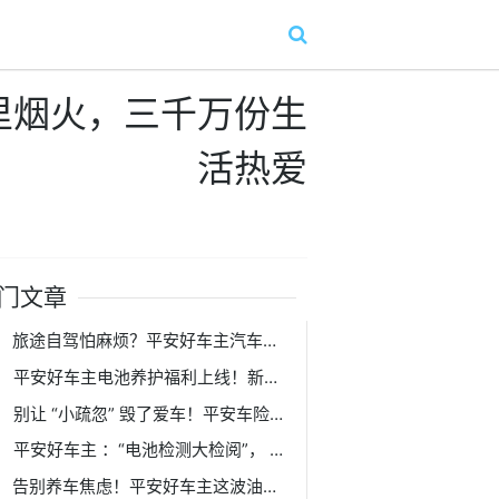
里烟火，三千万份生
活热爱
门文章
旅途自驾怕麻烦？平安好车主汽车托运，让您从 “省心” 开始！
平安好车主电池养护福利上线！新能源车主的夏日安心之选!
别让 “小疏忽” 毁了爱车！平安车险喊你查油液、享福利，养车原来这么简单！
平安好车主 ：“电池检测大检阅”， 给爱车 “心脏” 做 1 元体检！
告别养车焦虑！平安好车主这波油液养护福利，车主必看！