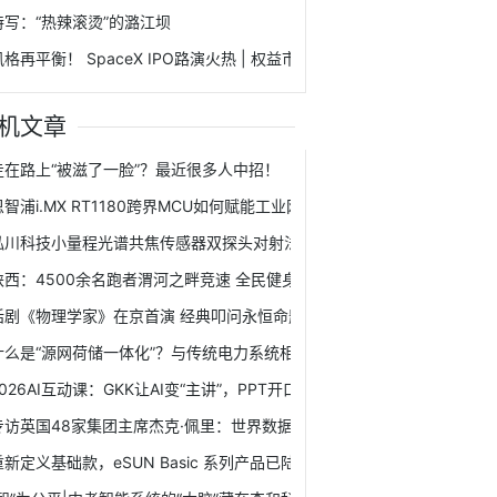
特写：“热辣滚烫”的潞江坝
风格再平衡！ SpaceX IPO路演火热 | 权益市场日报
机文章
走在路上“被滋了一脸”？最近很多人中招！
恩智浦i.MX RT1180跨界MCU如何赋能工业网络与电机控制
泓川科技小量程光谱共焦传感器双探头对射法实现4-5mm玻璃镜片大厚度1
陕西：4500余名跑者渭河之畔竞速 全民健身冬季热度不减
话剧《物理学家》在京首演 经典叩问永恒命题,话剧《物理学家》在京首演
什么是“源网荷储一体化”？与传统电力系统相比，能够为企业带来哪些价
2026AI互动课：GKK让AI变“主讲”，PPT开口说话并答疑只是开始？
专访英国48家集团主席杰克·佩里：世界数据组织让数据成为连接世界的纽
重新定义基础款，eSUN Basic 系列产品已陆续上线！