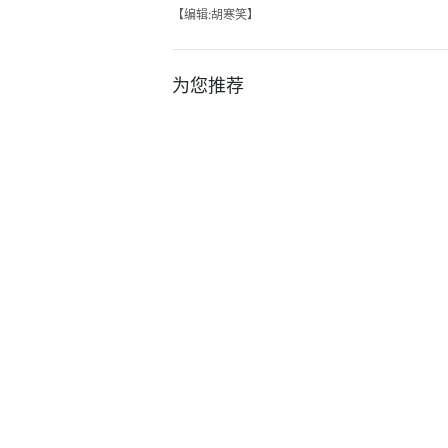
【编辑:胡寒笑】
为您推荐