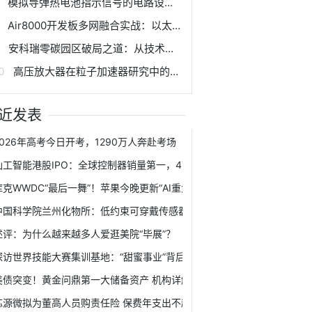
模拟导弹热电池指示信号的电路设计与实现
Air8000开发板多网融合实战：以太网供网技术深度探索！
安科瑞零碳园区破局之道：从技术攻坚到产业生态的全维突破
高压放大器在粒子加速器研究中的应用
近发表
2026年高考今日开考，1290万人奔赴考场
仙工智能港股IPO：全球控制器销量第一，47%毛利率为何三年亏掉1.37亿
库克WWDC“最后一舞”！苹果今晚更新“AI重大进展” 除了Siri还有哪些看点
中国科学院兰州化物所：低约束可穿戴传感器贴片研究获新进展
述评：为什么越来越多人爱逛美院“毕展”？
探访世界技能大赛集训基地：“甜蜜事业”背后的硬核技艺
美债突变！黄金问鼎第一大储备资产 机构详解
芯源微拟为董高人员购责任险 保费年支出不超20万