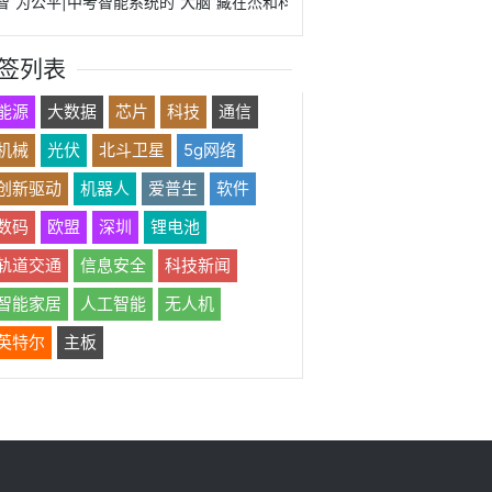
“智”为公平|中考智能系统的“大脑”藏在杰和科技主板里
签列表
能源
大数据
芯片
科技
通信
机械
光伏
北斗卫星
5g网络
创新驱动
机器人
爱普生
软件
数码
欧盟
深圳
锂电池
轨道交通
信息安全
科技新闻
智能家居
人工智能
无人机
英特尔
主板