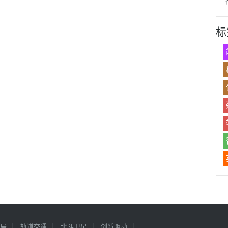
标
居
轨道交通
北斗卫星
创新驱动